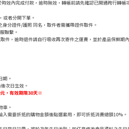
請於時效內完成付款，逾時無效，轉帳前請先確認已開通跨行轉帳
配，或者分開下單。
之身分證件/護照 同名
，
取件者需攜帶證件取件。
客服聯繫。
前往取件，逾時退件請自行吸收再次寄件之運費，並於產品保鮮期
日期。
過後次日生效。
元，有效期限30天※
物車。
輸入需要折抵的購物金額後點選套用，即可折抵消費總額10%。
於生日當日註冊，將於次年生日收到；如任意修改會員資料之生日