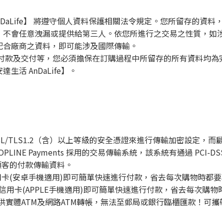
nDaLife】 將遵守個人資料保護相關法令規定。您所留存的資
，
不會任意洩漏或提供給第三人。
依您所進行之交易之性質，如
配合廠商之資料，即可能涉及國際傳輸。
付款及交付等，您必須擔保在訂購過程中所留存的所有資料均為
生活 AnDaLife】。
SL/TLS1.2（含）以上等級的安全憑證來進行傳輸加密設定，
OPLINE Payments 採用的交易傳輸系統，該系統有通過 PCI-DSS
保護顧客的付款傳輸資料。
註冊信用卡(安卓手機適用)即可簡單快速進行付款，省去每次購物時
註冊信用卡(APPLE手機適用)即可簡單快速進行付款，省去每次
供實體ATM及網路ATM轉帳，無法至郵局或銀行臨櫃匯款！可