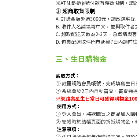
※ATM虛擬帳號付款有時效限制，
② 超商取貨限制
A. 訂購金額超過3000元，請改選宅
B. 收件人名請填寫中文，並與取件者
C. 超取配送天數為2-3天，急單請與
D. 包裹配達取件門市起算7日內請
三、生日購物金
索取方式：
① 註冊網路會員帳號，完成填寫生日
② 系統會於2日內自動審查，審查通
※網路壽星生日當日可獲得購物金100
使用方式：
① 登入會員，將欲購買之商品加入購
② 結帳時於結帳頁面的折抵購物金，
注意事項：
① 生日購物金每年僅贈送乙次。如