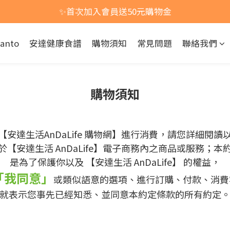
活動開跑！買一組即享免運，買兩組以上(含兩組)，每多買一
✨首次加入會員送50元購物金
活動開跑！買一組即享免運，買兩組以上(含兩組)，每多買一
kanto
安達健康食譜
購物須知
常見問題
聯絡我們
購物須知
【安達生活AnDaLife 購物網】進行消費，請您詳細閱讀
【安達生活 AnDaLife】電子商務內之商品或服務；
是為了保護你以及 【安達生活 AnDaLife】 的權益，
「我同意」
或類似語意的選項、進行訂購、付款、消費
就表示您事先已經知悉、並同意本約定條款的所有約定