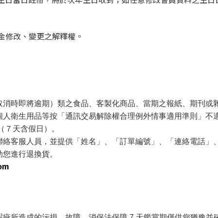
購物金修改、變更之解釋權。
取消時即將逾期）類之食品、客製化商品、當期之報紙、期刊或
個人衛生用品等按「通訊交易解除權合理例外情事適用準則」不適
（７天含假日）。
聯絡客服人員，並提供「姓名」、「訂單編號」、「連絡電話」
助您進行退換貨。
com
疵所造成的污損、故障，消保法保障 7 天鑑賞期僅供您猶豫並