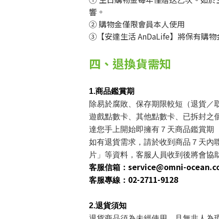
響。
② 購物金僅限會員本人使用
③【安達生活 AnDaLife】將保有
四、退換貨需知
1.商品鑑賞期
除易於腐敗、保存期限較短（退貨／
遊戲點數卡、其他點數卡、
已拆封之
達您手上開始即擁有７天商品鑑賞期 
如有退貨需求，請於收到商品７天內
片」等資料，
客服人員收到後將會協
service@omni-ocean.
客服信箱：
02-2711-9128
客服專線：
2.退貨須知
退貨商品須為未經使用，且無非人為瑕