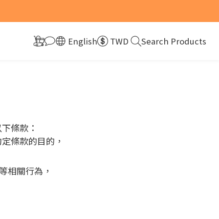
組現折10元！
組現折10元！
English
TWD
Search Products
以下條款：
本約定條款的目的，
等相關行為，
。