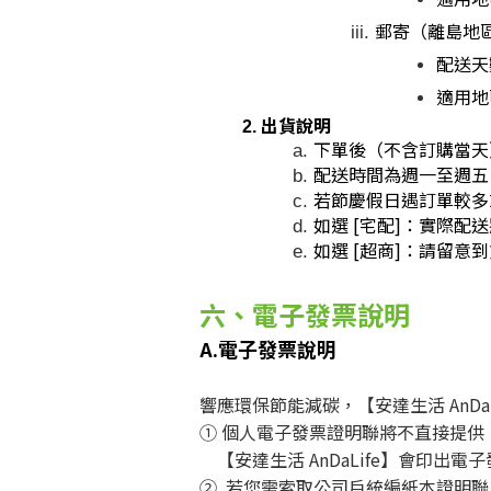
郵寄（離島地
配送天數
適用地
出貨說明
下單後（不含訂購當天）
配送時間為週一至週五 0
若節慶假日遇訂單較多
如選 [宅配]：實際
如選 [超商]：請留
六、電子發票說明
A.電子發票說明
響應環保節能減碳，【安達生活 AnD
① 個人電子發票證明聯將不直接提
【安達生活 AnDaLife】會印出
② 若您需索取公司戶統編紙本證明聯