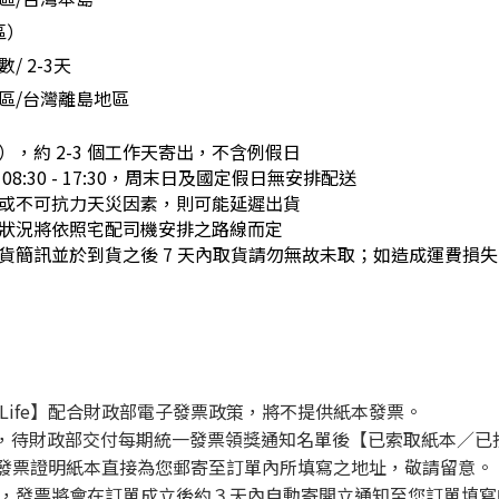
區）
/ 2-3天
區/台灣離島地區
，約 2-3 個工作天寄出，不含例假日
8:30 - 17:30，周末日及國定假日無安排配送
或不可抗力天災因素，則可能延遲出貨
配送狀況將依照宅配司機安排之路線而定
意到貨簡訊並於到貨之後 7 天內取貨請勿無故未取；如造成運費損
aLife】配合財政部電子發票政策，將不提供紙本發票。
供，待財政部交付每期統一發票領獎通知名單後【已索取紙本／已
電子發票證明紙本直接為您郵寄至訂單內所填寫之地址，敬請留意。
，發票將會在訂單成立後約３天內自動寄開立通知至您訂單填寫的E