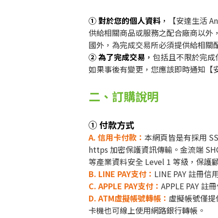
① 對於您的個人資料
，
【安達生活 A
供給相關商品或服務之配合廠商以外
國外，為完成交易所必須提供給相關
② 為了完成交易
，
包括且不限於完成
如果事後有變更，
您應該即時通知【安達
二、訂購說明
① 付款方式
A. 信用卡付款
：
本網頁皆是有採用 S
https 加密保護資訊傳輸。
金流端 SH
等產業資料安全 Level 1 等級，
B. LINE PAY支付
：
LINE PAY 
C. APPLE PAY支付：
APPLE
PAY 
D. ATM虛擬帳號轉帳：
虛擬帳號僅提
卡機也可線上使用網路銀行轉帳。