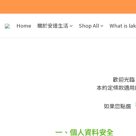
📢中元普渡
📢中元普渡
Home
關於安達生活
Shop All
What is la
歡迎光臨
本約定條款適用於
如果您點選
一、個人資料安全