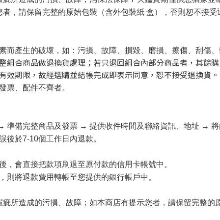
您者，
請保留完整的原始包裝（含外包裝紙 盒），否則恕不接受
素而產生的破壞，如：污損、故障、損毀、磨損、擦傷、刮傷、
整組合商品做退換貨處理；若只退回組合內部分商品者，其餘購
有效期限，故經選購並結帳完成即表示同意，恕不接受退換貨。
發票、配件不齊者。
 → 準備完整商品及發票 → 提供收件時間及聯絡資訊、地址 →
後於7-10個工作日內退款
。
後，會直接把款項刷退至原付款的信用卡帳號中。
，則將退款費用轉帳至您提供的銀行帳戶中。
瑕疵所造成的污損、故障；如本商店有提示您者，請保留完整的