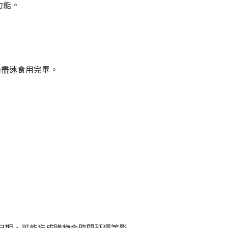
功能。
內盡速食用完畢。
日期，可能造成購物金時間延遲等影