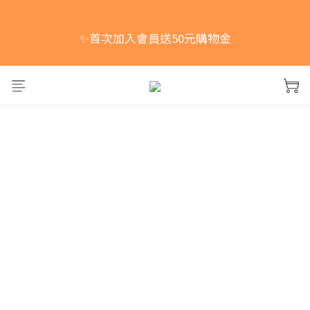
📢中元普渡活動開跑！買一組即享免運，買兩組以上
✨首次加入會員送50元購物金
(含兩組)，每多買一組現折10元！
📢中元普渡活動開跑！買一組即享免運，買兩組以上
(含兩組)，每多買一組現折10元！