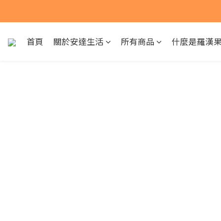
📢中元普渡
📢中元普渡
首頁
關於安達生活
所有商品
什麼是羅漢