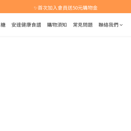
活動開跑！買一組即享免運，買兩組以上(含兩組)，每多買一
✨首次加入會員送50元購物金
活動開跑！買一組即享免運，買兩組以上(含兩組)，每多買一
果糖
安達健康食譜
購物須知
常見問題
聯絡我們